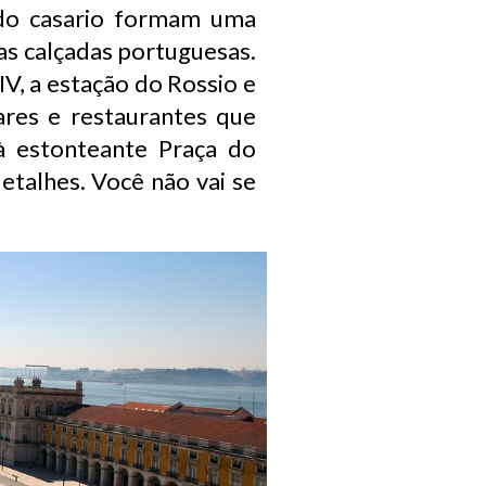
s do casario formam uma
as calçadas portuguesas.
IV, a estação do Rossio e
ares e restaurantes que
à estonteante Praça do
talhes. Você não vai se