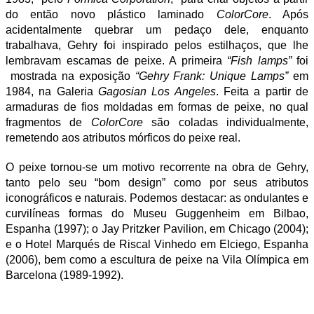
do então novo plástico laminado
ColorCore
. Após
acidentalmente quebrar um pedaço dele, enquanto
trabalhava, Gehry foi inspirado pelos estilhaços, que lhe
lembravam escamas de peixe. A primeira
“Fish lamps”
foi
mostrada na exposição
“Gehry Frank: Unique Lamps”
em
1984, na Galeria
Gagosian Los Angeles
. Feita a partir de
armaduras de fios moldadas em formas de peixe, no qual
fragmentos de
ColorCore
são coladas individualmente,
remetendo aos atributos mórficos do peixe real.
O peixe tornou-se um motivo recorrente na obra de Gehry,
tanto pelo seu “bom design” como por seus atributos
iconográficos e naturais. Podemos destacar: as ondulantes e
curvilíneas formas do Museu Guggenheim em Bilbao,
Espanha (1997); o Jay Pritzker Pavilion, em Chicago (2004);
e o Hotel Marqués de Riscal Vinhedo em Elciego, Espanha
(2006), bem como a escultura de peixe na Vila Olímpica em
Barcelona (1989-1992).